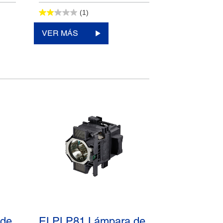
(1)
VER MÁS
 de
ELPLP81 Lámpara de