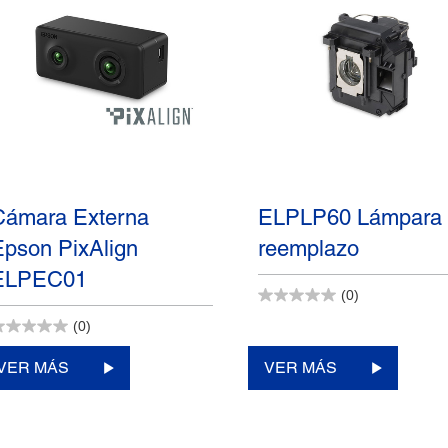
Cámara Externa
ELPLP60 Lámpara
Epson PixAlign
reemplazo
ELPEC01
(0)
(0)
VER MÁS
VER MÁS