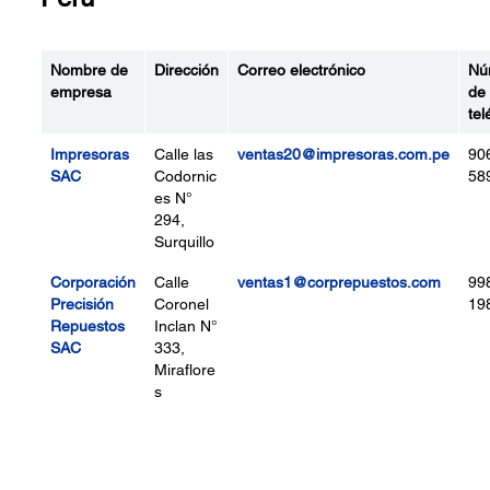
Nombre de
Dirección
Correo electrónico
Nú
empresa
de
tel
Impresoras
Calle las
ventas20@impresoras.com.pe
90
SAC
Codornic
58
es N°
294,
Surquillo
Corporación
Calle
ventas1@corprepuestos.com
99
Precisión
Coronel
19
Repuestos
Inclan N°
SAC
333,
Miraflore
s