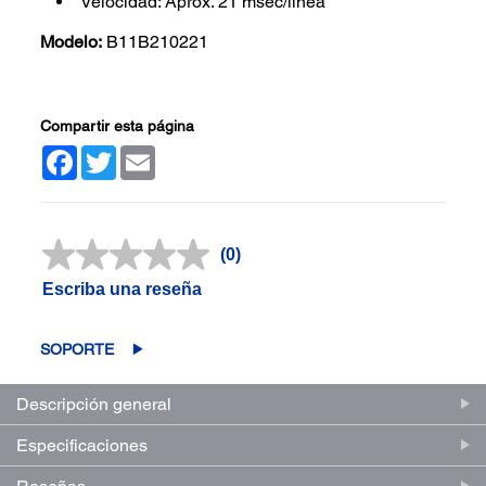
Velocidad: Aprox. 21 msec/línea
Modelo:
B11B210221
Compartir esta página
Facebook
Twitter
Email
(0)
Sin
puntuación.
Escriba una reseña
Enlace
en
la
misma
SOPORTE
página.
Descripción general
Especificaciones