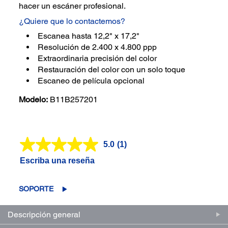
hacer un escáner profesional.
¿Quiere que lo contactemos?
Escanea hasta 12,2" x 17,2"
Resolución de 2.400 x 4.800 ppp
Extraordinaria precisión del color
Restauración del color con un solo toque
Escaneo de película opcional
Modelo:
B11B257201
5.0
(1)
Lea
1
Escriba una reseña
reseña.
Enlace
en
la
SOPORTE
misma
página.
Descripción general