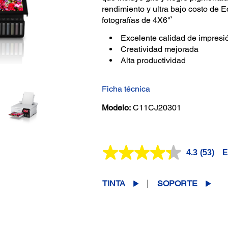
rendimiento y ultra bajo costo de E
9
fotografías de 4X6"
Excelente calidad de impresi
Creatividad mejorada
Alta productividad
Ficha técnica
Modelo:
C11CJ20301
4.3
(53)
E
Lea
53
reseñas
Enlace
TINTA
SOPORTE
en
la
misma
página.