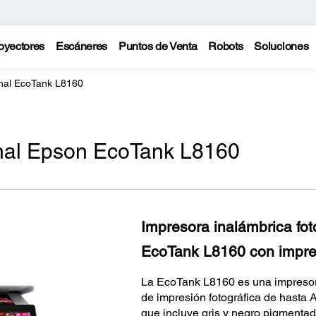
oyectores
Escáneres
Puntos de Venta
Robots
Soluciones
onal EcoTank L8160
onal Epson EcoTank L8160
Impresora inalámbrica fot
EcoTank L8160 con impre
La EcoTank L8160 es una impresora
de impresión fotográfica de hasta A
que incluye gris y negro pigmentad