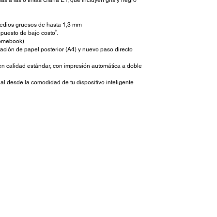
as a las 6 tintas Claria ET, que incluyen gris y negro
medios gruesos de hasta 1,3 mm
9
epuesto de bajo costo
.
hromebook)
tación de papel posterior (A4) y nuevo paso directo
n calidad estándar, con impresión automática a doble
ial desde la comodidad de tu dispositivo inteligente