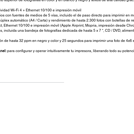
 superior de fotografías en color y en blanco y negro y textos de alta calidad graci
vidad Wi-Fi 4 + Ethernet 10/100 e impresión móvil
 con fuentes de medios de 5 vías, incluido el de paso directo para imprimir en 
úplex automático (A4 / Carta) y rendimiento de hasta 2.300 fotos con botellas de r
ect, Ethernet 10/100 e impresión móvil (Apple Airprint, Mopria, impresión desde C
s, incluida una bandeja de fotografías dedicada de hasta 5 x 7 ", CD / DVD, alimen
 de hasta 32 ppm en negro y color y 25 segundos para imprimir una foto de 4x6 e
nel:
para configurar y operar intuitivamente tu impresora, liberando todo su potenc