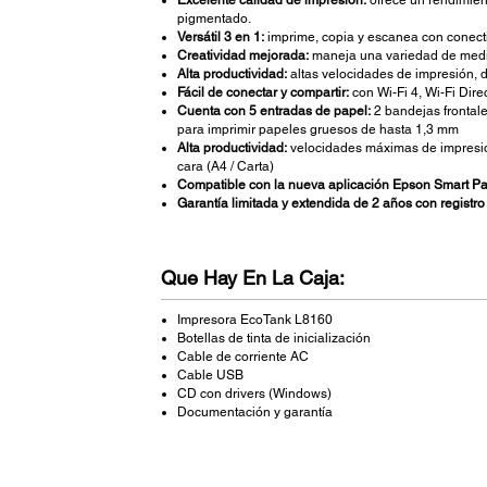
Excelente calidad de impresión:
ofrece un rendimiento
pigmentado.
Versátil 3 en 1:
imprime, copia y escanea con conecti
Creatividad mejorada:
maneja una variedad de medios
Alta productividad:
altas velocidades de impresión, d
Fácil de conectar y compartir:
con Wi-Fi 4, Wi-Fi Dir
Cuenta con 5 entradas de papel:
2 bandejas frontale
para imprimir papeles gruesos de hasta 1,3 mm
Alta productividad:
velocidades máximas de impresión
cara (A4 / Carta)
Compatible con la nueva aplicación Epson Smart Pa
Garantía limitada y extendida de 2 años con registro
Que Hay En La Caja:
Impresora EcoTank L8160
Botellas de tinta de inicialización
Cable de corriente AC
Cable USB
CD con drivers (Windows)
Documentación y garantía