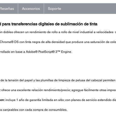
Reseñas
Accesorios
Soporte
 para transferencias digitales de sublimación de tinta
n dobles ofrecen un rendimiento de rollo a rollo de nivel industrial a velocidades
aChrome® DS con tinta negra de alta densidad que produce una saturación de color
arrollado en base a Adobe® PostScript® 3™ Engine.
de la tensión del papel y las plumillas de limpieza de pelusa del cabezal permite
:
ofrece una excelente relación rendimiento/precio; agregue fácilmente otras impre
son:
incluye 1 año de garantía limitada en sitio; con planes de servicio extendido di
s canjeables con cada compra de consumibles.