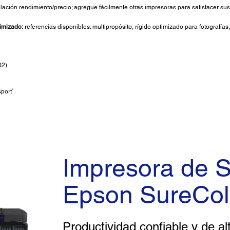
elación rendimiento/precio; agregue fácilmente otras impresoras para satisfacer s
imizado:
referencias disponibles: multipropósito, rígido optimizado para fotografías,
02)
3
port
Impresora de 
Epson SureCol
Productividad confiable y de al