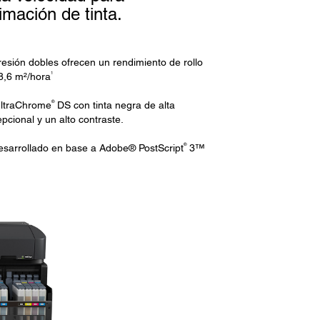
limación de tinta.
resión dobles ofrecen un rendimiento de rollo
1
08,6 m²/hora
®
UltraChrome
DS con tinta negra de alta
cional y un alto contraste.
®
esarrollado en base a Adobe® PostScript
3™