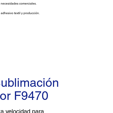
us necesidades comerciales.
 adhesivo textil y producción.
Sublimación
or F9470
ta velocidad para