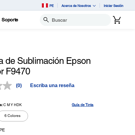
PE
Acerca de Nosotros
Iniciar Sesión
Soporte
Buscar
a de Sublimación Epson
r F9470
(0)
Escriba una reseña
Sin
puntuación.
Enlace
en
a:
C M Y HDK
Guía de Tinta
la
misma
6 Colores
página.
PE