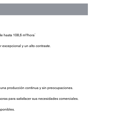
1
 de hasta 108,6 m²/hora
 excepcional y un alto contraste.
n una producción continua y sin preocupaciones.
soras para satisfacer sus necesidades comerciales.
sponibles.