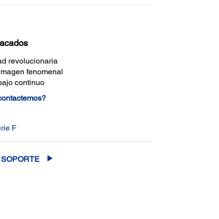
tacados
ad revolucionaria
 imagen fenomenal
bajo continuo
 contactemos?
rie F
SOPORTE