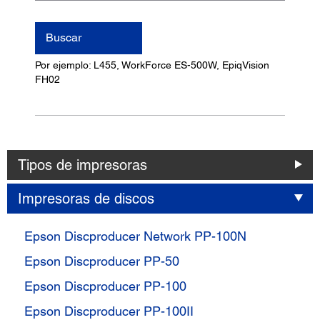
nombre
del
Buscar
producto
Por ejemplo: L455, WorkForce ES-500W, EpiqVision
FH02
Tipos de impresoras
Impresoras de discos
Epson Discproducer Network PP-100N
Epson Discproducer PP-50
Epson Discproducer PP-100
Epson Discproducer PP-100II