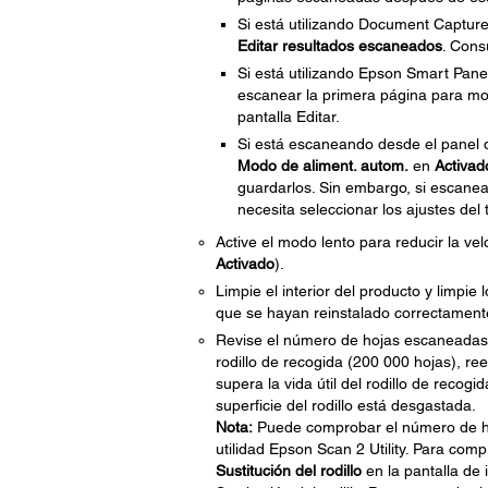
Si está utilizando Document Capture
Editar resultados escaneados
. Cons
Si está utilizando Epson Smart Panel
escanear la primera página para most
pantalla Editar.
Si está escaneando desde el panel de
Modo de aliment. autom.
en
Activad
guardarlos. Sin embargo, si escanea 
necesita seleccionar los ajustes de
Active el modo lento para reducir la ve
Activado
).
Limpie el interior del producto y limpie 
que se hayan reinstalado correctamen
Revise el número de hojas escaneadas po
rodillo de recogida (200 000 hojas), re
supera la vida útil del rodillo de recog
superficie del rodillo está desgastada.
Nota:
Puede comprobar el número de hoja
utilidad Epson Scan 2 Utility. Para com
Sustitución del rodillo
en la pantalla de