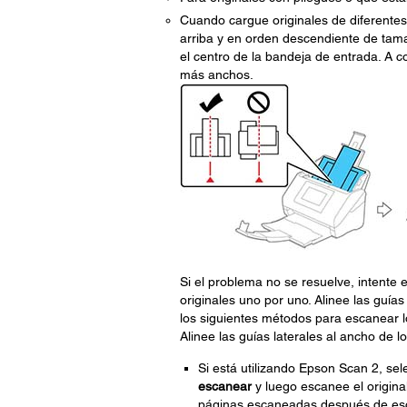
Cuando cargue originales de diferentes
arriba y en orden descendiente de tama
el centro de la bandeja de entrada. A co
más anchos.
Si el problema no se resuelve, intente
originales uno por uno. Alinee las guías
los siguientes métodos para escanear l
Alinee las guías laterales al ancho de l
Si está utilizando Epson Scan 2, sele
escanear
y luego escanee el original
páginas escaneadas después de esca