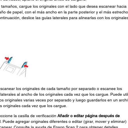
 tamaños, cargue los originales con el lado que desea escanear hacia
ño de papel, con el más ancho en la parte posterior y el más estrech
ntinuación, deslice las guías laterales para alinearlas con los originale
 escanear los originales de cada tamaño por separado o escanee los
 laterales al ancho de los originales cada vez que los cargue. Puede util
os originales varias veces por separado y luego guardarlos en un archi
os originales cada vez que los cargue.
ccione la casilla de verificación
Añadir o editar página después de
. Puede agregar originales diferentes o editar (girar, mover y eliminar) 
near. Consulte la ayuda de Epson Scan 2 para obtener detalles.