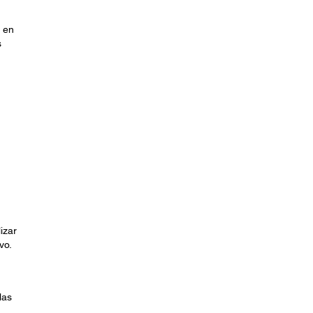
o en
s
izar
vo.
las