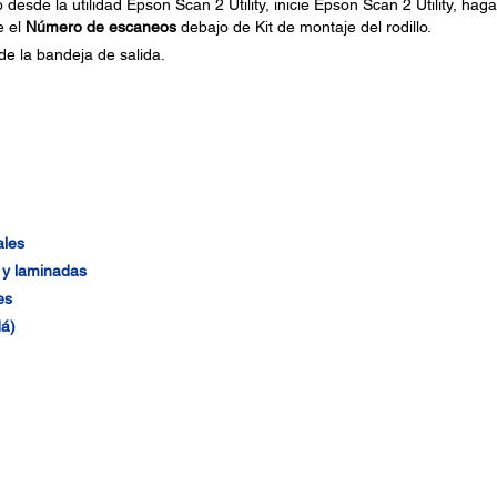
 desde la utilidad Epson Scan 2 Utility, inicie Epson Scan 2 Utility, haga 
e el
Número de escaneos
debajo de Kit de montaje del rodillo.
de la bandeja de salida.
ales
o y laminadas
es
á)