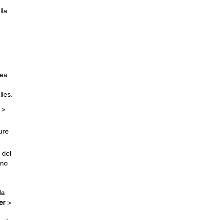
lla
sea
lles.
>
ure
 del
 no
la
er
>