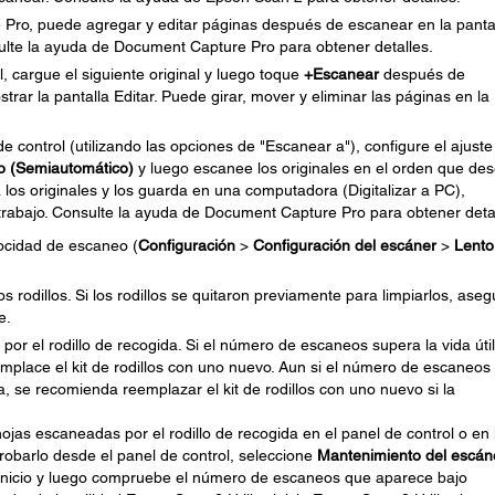
 Pro, puede agregar y editar páginas después de escanear en la panta
ulte la ayuda de Document Capture Pro para obtener detalles.
, cargue el siguiente original y luego toque
+Escanear
después de
rar la pantalla Editar. Puede girar, mover y eliminar las páginas en la
 control (utilizando las opciones de "Escanear a"), configure el ajuste
o (Semiautomático)
y luego escanee los originales en el orden que de
los originales y los guarda en una computadora (Digitalizar a PC),
l trabajo. Consulte la ayuda de Document Capture Pro para obtener deta
locidad de escaneo (
Configuración
>
Configuración del escáner
>
Lento
los rodillos. Si los rodillos se quitaron previamente para limpiarlos, aseg
te.
r el rodillo de recogida. Si el número de escaneos supera la vida útil
emplace el kit de rodillos con uno nuevo. Aun si el número de escaneos
ida, se recomienda reemplazar el kit de rodillos con uno nuevo si la
s escaneadas por el rodillo de recogida en el panel de control o en 
probarlo desde el panel de control, seleccione
Mantenimiento del escán
 inicio y luego compruebe el número de escaneos que aparece bajo