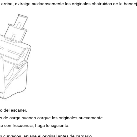
ia arriba, extraiga cuidadosamente los originales obstruidos de la bande
o del escáner.
es de carga cuando cargue los originales nuevamente.
to con frecuencia, haga lo siguiente:
n curvados, aplane el original antes de cargarlo.