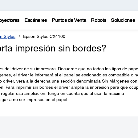
oyectores
Escáneres
Puntos de Venta
Robots
Soluciones
n Stylus
Epson Stylus CX4100
rta impresión sin bordes?
es del driver de su impresora. Recuerde que no todos los tipos de pape
es, el driver le informará si el papel seleccionado es compatible o n
 driver, verá a la derecha una sección denominada Sin Márgenes con
ón. Para imprimir sin bordes el driver amplia la impresión para que ocu
e regular esa ampliación. Tenga en cuenta que al usar la máxima
legar a no ser impresos en el papel.