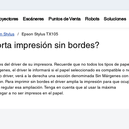
oyectores
Escáneres
Puntos de Venta
Robots
Soluciones
n Stylus
Epson Stylus TX105
rta impresión sin bordes?
es del driver de su impresora. Recuerde que no todos los tipos de pape
es, el driver le informará si el papel seleccionado es compatible o n
 driver, verá a la derecha una sección denominada Sin Márgenes con
ón. Para imprimir sin bordes el driver amplia la impresión para que ocu
e regular esa ampliación. Tenga en cuenta que al usar la máxima
legar a no ser impresos en el papel.