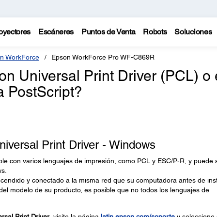
oyectores
Escáneres
Puntos de Venta
Robots
Soluciones
n WorkForce
Epson WorkForce Pro WF-C869R
n Universal Print Driver (PCL) o 
a PostScript?
iversal Print Driver - Windows
ible con varios lenguajes de impresión, como PCL y ESC/P-R, y puede 
s.
endido y conectado a la misma red que su computadora antes de inst
del modelo de su producto, es posible que no todos los lenguajes de
sal Print Driver
, visite la página
latin.epson.com/soporte
y seleccione