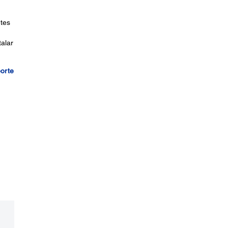
ntes
alar
porte