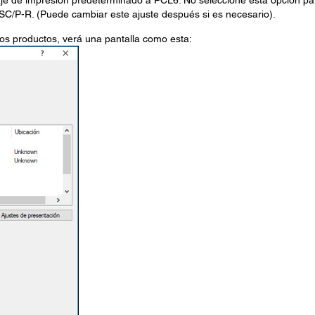
aje de impresión predeterminado a PCL6. No seleccione esta opción pa
ESC/P-R. (Puede cambiar este ajuste después si es necesario).
os productos, verá una pantalla como esta: