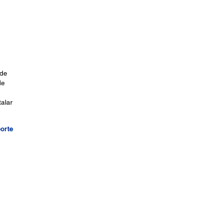
 de
de
alar
porte