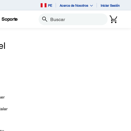
PE
Acerca de Nosotros
Iniciar Sesión
Soporte
Buscar
el
ser
alar
 su