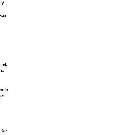
o y
axes
nal,
ono
ar la
ro
 fax