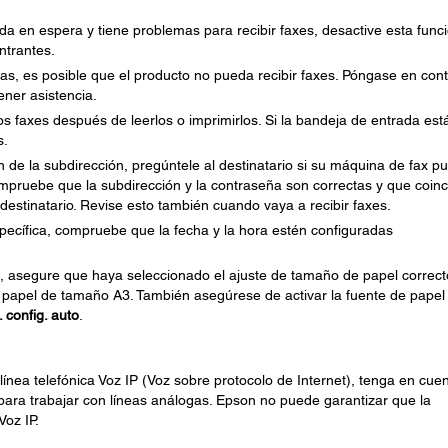
mada en espera y tiene problemas para recibir faxes, desactive esta func
ntrantes.
das, es posible que el producto no pueda recibir faxes. Póngase en con
ener asistencia.
s faxes después de leerlos o imprimirlos. Si la bandeja de entrada est
s.
n de la subdirección, pregúntele al destinatario si su máquina de fax p
Compruebe que la subdirección y la contraseña son correctas y que coin
 destinatario. Revise esto también cuando vaya a recibir faxes.
pecífica, compruebe que la fecha y la hora estén configuradas
, asegure que haya seleccionado el ajuste de tamaño de papel correct
l papel de tamaño A3. También asegúrese de activar la fuente de papel
. config. auto
.
ínea telefónica Voz IP (Voz sobre protocolo de Internet), tenga en cue
ara trabajar con líneas análogas. Epson no puede garantizar que la
Voz IP.