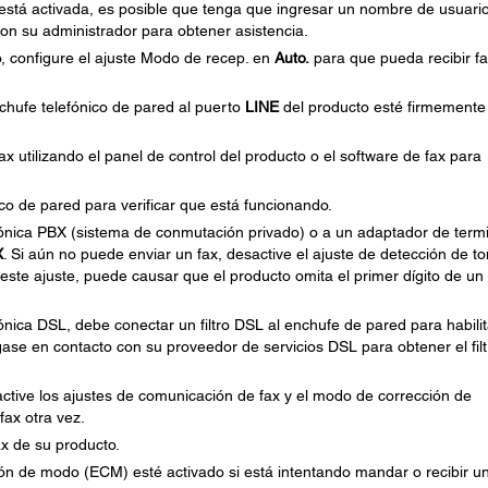
s está activada, es posible que tenga que ingresar un nombre de usuari
n su administrador para obtener asistencia.
o, configure el ajuste Modo de recep. en
Auto.
para que pueda recibir f
nchufe telefónico de pared al puerto
LINE
del producto esté firmemente
x utilizando el panel de control del producto o el software de fax para
co de pared para verificar que está funcionando.
efónica PBX (sistema de conmutación privado) o a un adaptador de termi
X
. Si aún no puede enviar un fax, desactive el ajuste de detección de t
este ajuste, puede causar que el producto omita el primer dígito de un
ónica DSL, debe conectar un filtro DSL al enchufe de pared para habilit
ngase en contacto con su proveedor de servicios DSL para obtener el filt
esactive los ajustes de comunicación de fax y el modo de corrección de
fax otra vez.
ax de su producto.
ón de modo (ECM) esté activado si está intentando mandar o recibir un