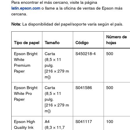
Para encontrar el más cercano, visite la página
latin.epson.com
o llame a la oficina de ventas de Epson más
cercana.
Nota:
La disponibilidad del papel/soporte varía según el país.
Número de
Tipo de papel
Tamaño
Código
hojas
Epson Bright
Carta
S450218-4
500
White
(8,5 × 11
Premium
pulg.
Paper
[216 × 279 m
m])
Epson Bright
Carta
S041586
500
White Pro
(8,5 × 11
Paper
pulg.
[216 × 279 m
m])
Epson High
A4
S041117
100
Quality Ink
(8,3 × 11,7