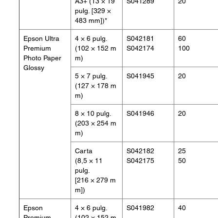
A3+ (13 × 19
S041289
20
pulg. [329 ×
483 mm])*
Epson Ultra
4 × 6 pulg.
S042181
60
Premium
(102 × 152 m
S042174
100
Photo Paper
m)
Glossy
5 × 7 pulg.
S041945
20
(127 × 178 m
m)
8 × 10 pulg.
S041946
20
(203 × 254 m
m)
Carta
S042182
25
(8,5 × 11
S042175
50
pulg.
[216 × 279 m
m])
Epson
4 × 6 pulg.
S041982
40
Premium
(102 × 152 m