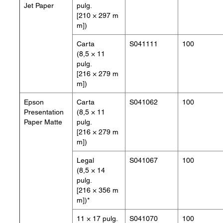
Jet Paper
pulg.
[210 × 297 m
m])
Carta
S041111
100
(8,5 × 11
pulg.
[216 × 279 m
m])
Epson
Carta
S041062
100
Presentation
(8,5 × 11
Paper Matte
pulg.
[216 × 279 m
m])
Legal
S041067
100
(8,5 × 14
pulg.
[216 × 356 m
m])*
11 × 17 pulg.
S041070
100