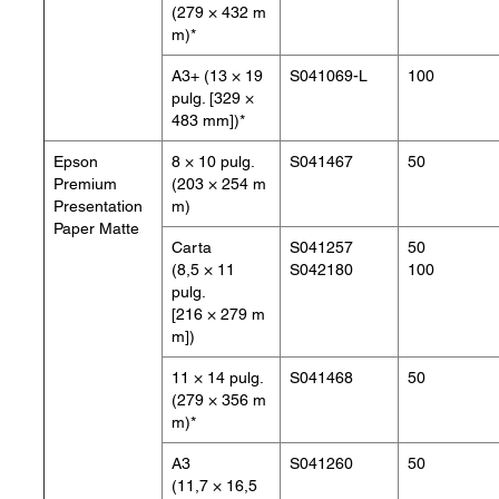
(279 × 432 m
m)*
A3+ (13 × 19
S041069-L
100
pulg. [329 ×
483 mm])*
Epson
8 × 10 pulg.
S041467
50
Premium
(203 × 254 m
Presentation
m)
Paper Matte
Carta
S041257
50
(8,5 × 11
S042180
100
pulg.
[216 × 279 m
m])
11 × 14 pulg.
S041468
50
(279 × 356 m
m)*
A3
S041260
50
(11,7 × 16,5