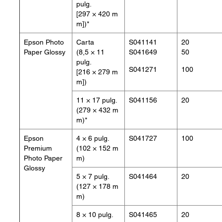
pulg.
[297 × 420 m
m])*
Epson Photo
Carta
S041141
20
Paper Glossy
(8,5 × 11
S041649
50
pulg.
S041271
100
[216 × 279 m
m])
11 × 17 pulg.
S041156
20
(279 × 432 m
m)*
Epson
4 × 6 pulg.
S041727
100
Premium
(102 × 152 m
Photo Paper
m)
Glossy
5 × 7 pulg.
S041464
20
(127 × 178 m
m)
8 × 10 pulg.
S041465
20