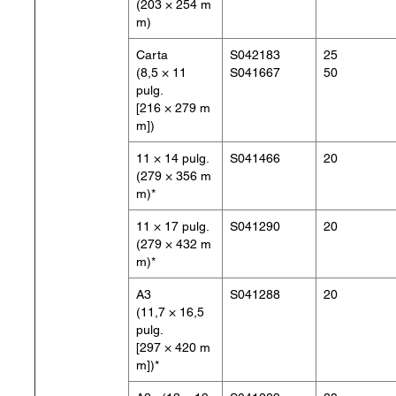
(203 × 254 m
m)
Carta
S042183
25
(8,5 × 11
S041667
50
pulg.
[216 × 279 m
m])
11 × 14 pulg.
S041466
20
(279 × 356 m
m)*
11 × 17 pulg.
S041290
20
(279 × 432 m
m)*
A3
S041288
20
(11,7 × 16,5
pulg.
[297 × 420 m
m])*