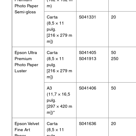
Photo Paper
m)
Semi-gloss
Carta
S041331
20
(8,5 × 11
pulg.
[216 × 279 m
m])
Epson Ultra
Carta
S041405
50
Premium
(8,5 × 11
S041913
250
Photo Paper
pulg.
Luster
[216 × 279 m
m])
A3
S041406
50
(11,7 × 16,5
pulg.
[297 × 420 m
m])*
Epson Velvet
Carta
S041636
20
Fine Art
(8,5 × 11
Paper
pulg.