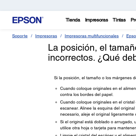
Tienda
Impresoras
Tintas
Pr
Soporte
Impresoras
Impresoras multifuncionales
Epso
La posición, el tama
incorrectos. ¿Qué de
Si la posición, el tamaño o los márgenes d
Cuando coloque originales en el alimen
contra los bordes del papel.
Cuando coloque originales en el cristal
escanear. Alinee la esquina del original 
necesario, aleje el original ligeramente d
Si el original está doblado o arrugado, ut
utilice otra hoja o tarjeta para mantener
Limpie el cristal del escáner y el alim