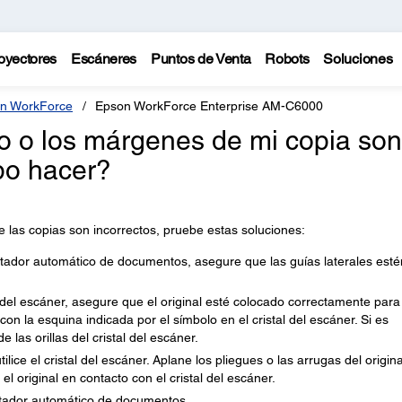
oyectores
Escáneres
Puntos de Venta
Robots
Soluciones
n WorkForce
Epson WorkForce Enterprise AM-C6000
ño o los márgenes de mi copia son
bo hacer?
e las copias son incorrectos, pruebe estas soluciones:
tador automático de documentos, asegure que las guías laterales esté
 del escáner, asegure que el original esté colocado correctamente para
con la esquina indicada por el símbolo en el cristal del escáner. Si es
e las orillas del cristal del escáner.
ilice el cristal del escáner. Aplane los pliegues o las arrugas del origina
 el original en contacto con el cristal del escáner.
entador automático de documentos.