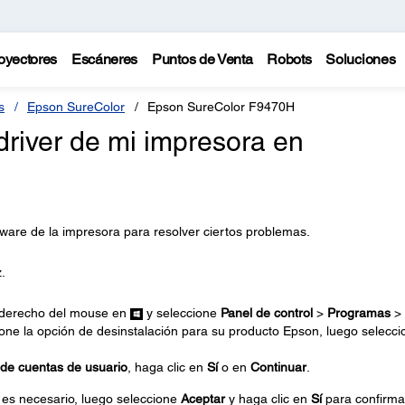
oyectores
Escáneres
Puntos de Venta
Robots
Soluciones
s
Epson SureColor
Epson SureColor F9470H
driver de mi impresora en
ftware de la impresora para resolver ciertos problemas.
.
n derecho del mouse en
y seleccione
Panel de control
>
Programas
>
ione la opción de desinstalación para su producto Epson, luego selecci
 de cuentas de usuario
, haga clic en
Sí
o en
Continuar
.
 es necesario, luego seleccione
Aceptar
y haga clic en
Sí
para confirma