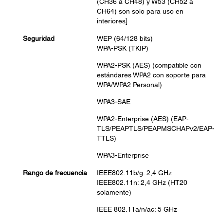
(CH36 a CH48) y W53 (CH52 a
CH64) son solo para uso en
interiores]
Seguridad
WEP (64/128 bits)
WPA-PSK (TKIP)
WPA2-PSK (AES) (compatible con
estándares WPA2 con soporte para
WPA/WPA2 Personal)
WPA3-SAE
WPA2-Enterprise (AES) (EAP-
TLS/PEAPTLS/PEAPMSCHAPv2/EAP-
TTLS)
WPA3-Enterprise
Rango de frecuencia
IEEE802.11b/g: 2,4 GHz
IEEE802.11n: 2,4 GHz (HT20
solamente)
IEEE 802.11a/n/ac: 5 GHz