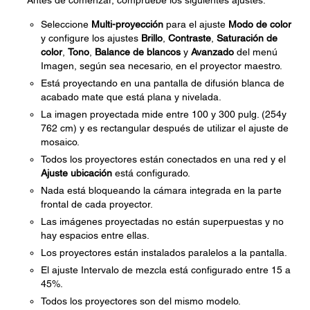
Antes de comenzar, compruebe los siguientes ajustes:
Seleccione
Multi-proyección
para el ajuste
Modo de color
y configure los ajustes
Brillo
,
Contraste
,
Saturación de
color
,
Tono
,
Balance de blancos
y
Avanzado
del menú
Imagen, según sea necesario, en el proyector maestro.
Está proyectando en una pantalla de difusión blanca de
acabado mate que está plana y nivelada.
La imagen proyectada mide entre 100 y 300 pulg. (254y
762 cm) y es rectangular después de utilizar el ajuste de
mosaico.
Todos los proyectores están conectados en una red y el
Ajuste ubicación
está configurado.
Nada está bloqueando la cámara integrada en la parte
frontal de cada proyector.
Las imágenes proyectadas no están superpuestas y no
hay espacios entre ellas.
Los proyectores están instalados paralelos a la pantalla.
El ajuste Intervalo de mezcla está configurado entre 15 a
45%.
Todos los proyectores son del mismo modelo.