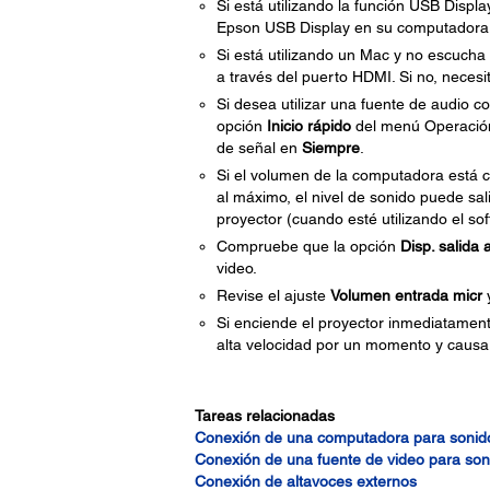
Si está utilizando la función USB Display
Epson USB Display en su computadora
Si está utilizando un Mac y no escuch
a través del puerto HDMI. Si no, necesi
Si desea utilizar una fuente de audio 
opción
Inicio rápido
del menú Operació
de señal en
Siempre
.
Si el volumen de la computadora está c
al máximo, el nivel de sonido puede sa
proyector (cuando esté utilizando el s
Compruebe que la opción
Disp. salida 
video.
Revise el ajuste
Volumen entrada micr
y
Si enciende el proyector inmediatament
alta velocidad por un momento y causar
Tareas relacionadas
Conexión de una computadora para sonid
Conexión de una fuente de video para son
Conexión de altavoces externos