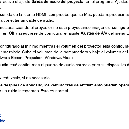
, active el ajuste
Salida de audio del proyector
en el programa Ajustes
.
a sonido de la fuente HDMI, compruebe que su Mac pueda reproducir a
ta conectar un cable de audio.
conectada cuando el proyector no está proyectando imágenes, configure
n en
Off
y asegúrese de configurar el ajuste
Ajustes de A/V
del menú E
onfigurado al mínimo mientras el volumen del proyector está configur
lir mezclado. Suba el volumen de la computadora y baje el volumen del
oftware Epson iProjection [Windows/Mac]).
audio
esté configurada al puerto de audio correcto para su dispositivo 
 redúzcalo, si es necesario.
e después de apagarlo, los ventiladores de enfriamiento pueden opera
 un ruido inesperado. Esto es normal.
o
ido