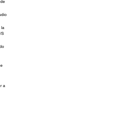
 de
udio
 la
/S
ado
de
r a