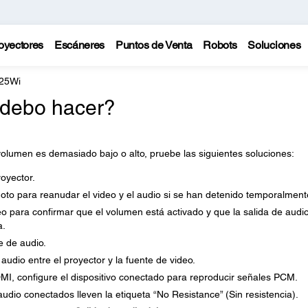
oyectores
Escáneres
Puntos de Venta
Robots
Soluciones
725Wi
 debo hacer?
volumen es demasiado bajo o alto, pruebe las siguientes soluciones:
oyector.
oto para reanudar el video y el audio si se han detenido temporalment
o para confirmar que el volumen está activado y que la salida de audi
a.
e de audio.
audio entre el proyector y la fuente de video.
I, configure el dispositivo conectado para reproducir señales PCM.
dio conectados lleven la etiqueta “No Resistance” (Sin resistencia).