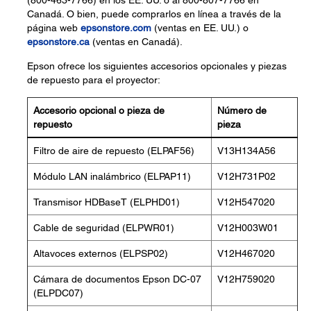
(800-463-7766) en los EE. UU. o al 800-807-7766 en
Canadá. O bien, puede comprarlos en línea a través de la
página web
epsonstore.com
(ventas en EE. UU.) o
epsonstore.ca
(ventas en Canadá).
Epson ofrece los siguientes accesorios opcionales y piezas
de repuesto para el proyector:
Accesorio opcional o pieza de
Número de
repuesto
pieza
Filtro de aire de repuesto (ELPAF56)
V13H134A56
Módulo LAN inalámbrico (ELPAP11)
V12H731P02
Transmisor HDBaseT (ELPHD01)
V12H547020
Cable de seguridad (ELPWR01)
V12H003W01
Altavoces externos (ELPSP02)
V12H467020
Cámara de documentos Epson DC-07
V12H759020
(ELPDC07)